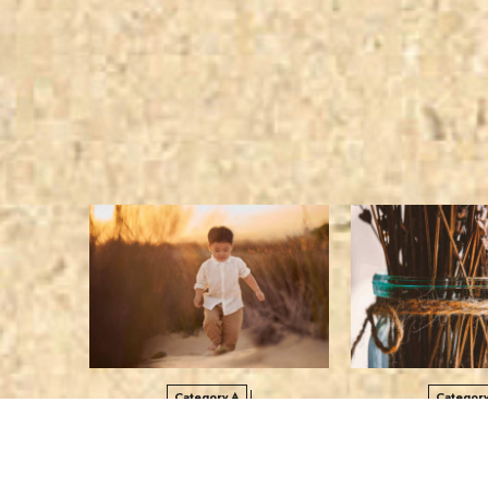
Category A
Category
パスワードで保護された投稿のテス
実用的で強力なエデ
ト
ジナルブロ