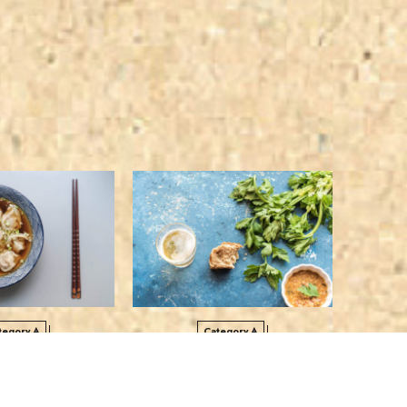
tegory A
Category A
によるコンテンツ装飾テスト
豊富で実用的なショートコード
閲覧者に
一