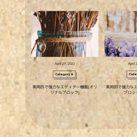
April
27
,
2022
April
Category A
Cate
実用的で強力なエディター機能(オリ
実用的で強力なエ
ジナルブロック)
ブロッ