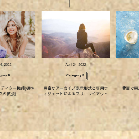
26
,
2022
April
24
,
2022
gory B
Category B
ディター機能(標準
豊富なアーカイブ表示形式と専用ウ
豊富で実
クの拡張)
ィジェットによるフリーレイアウト