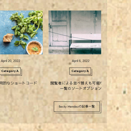
April
20
,
2022
April
6
,
2022
Category A
Category A
用的なショートコード
閲覧者による並べ替えも可能な記事
一覧のソートオプション
Becky Mendezの記事一覧