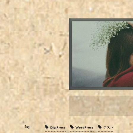
DigiPress
WordPress
テスト