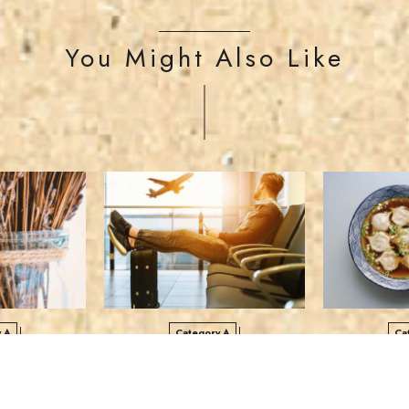
You Might Also Like
 A
Category A
Ca
ィター機能(オリ
多数のコメントが投稿された記事サ
DigiPress
ック)
ンプル