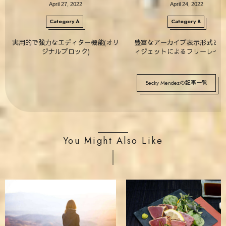
April
27
,
2022
April
24
,
2022
Category A
Category B
実用的で強力なエディター機能(オリ
豊富なアーカイブ表示形式と専
ジナルブロック)
ィジェットによるフリーレイア
Becky Mendezの記事一覧
You Might Also Like