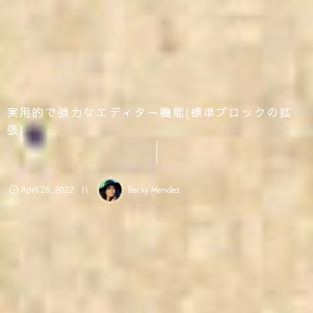
実用的で強力なエディター機能(標準ブロックの拡
張)
Becky Mendez
April
26
,
2022