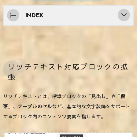
INDEX
リッチテキスト対応ブロックの拡張
「見出し」標準ブロックの拡張
「段落」標準ブロックの拡張
リッチテキスト対応ブロックの拡
「テーブル」標準ブロックの拡張
張
「リスト」標準ブロックの拡張
「カラム」標準ブロックの拡張
リッチテキストとは、標準ブロックの「
見出し
」や「
段
「画像」標準ブロックの拡張
落
」、
テーブルのセル
など、基本的な文字装飾をサポート
するブロック内のコンテンツ要素を指します。
「メディアと文章」標準ブロックの拡張