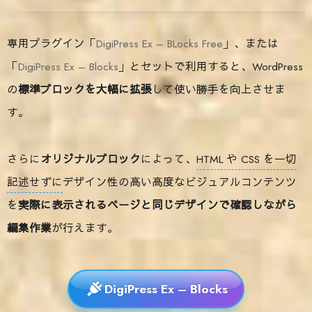
専用プラグイン「
DigiPress Ex – BLocks Free
」、または
「
DigiPress Ex – Blocks
」とセットで利用すると、WordPress
の
標準ブロックを大幅に拡張
して使い勝手を向上させま
す。
さらに
オリジナルブロック
によって、
HTML や CSS を一切
記述せずに
デザイン性の高い高度なビジュアルコンテンツ
を
実際に表示されるページと同じデザインで確認しながら
編集作業
が行えます。
DigiPress Ex – Blocks