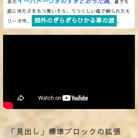
イーハトーヴォのすきとおった風
あの
、夏でも
底に冷たさをもつ青いそら、うつくしい森で飾られたモ
郊外のぎらぎらひかる草の波
リーオ市、
。
「見出し」標準ブロックの拡張