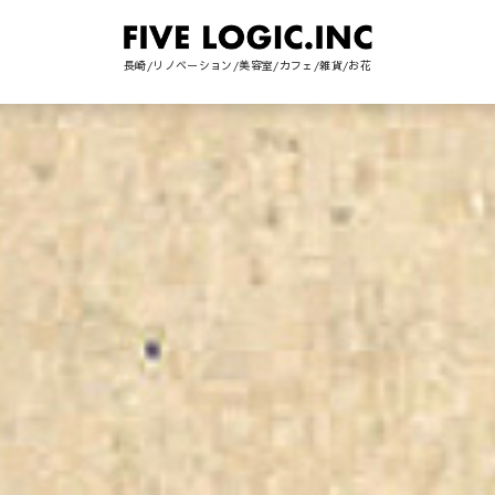
長崎/リノベーション/美容室/カフェ/雑貨/お花