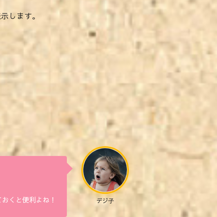
表示します。
ておくと便利よね！
デジ子