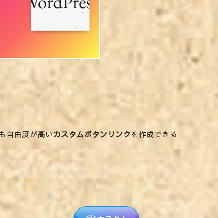
りも自由度が高い
カスタムボタンリンク
を作成できる