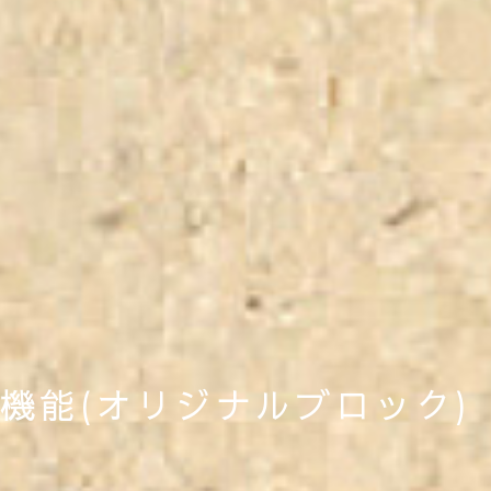
機能(オリジナルブロック)