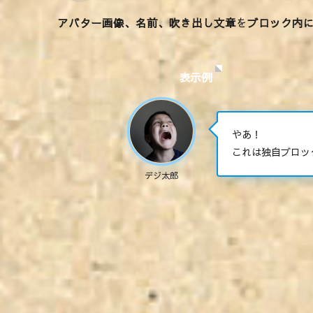
アバター画像、名前、吹き出し文章
を
ブロック内
表示例
やあ！
これは独自ブロッ
デジ太郎