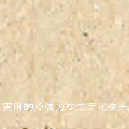
実用的で強力なエディター